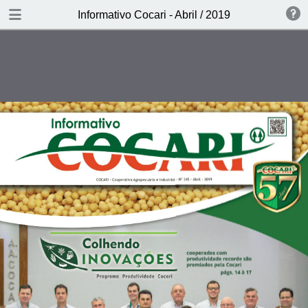
DOWNLOAD
Informativo Cocari - Abril / 2019
Informativo Cocari - Abril .pdf
43.4 MB
TABLE OF CONTENTS
Vida no Campo: O trabalho, a
família e a fé de Guilherme
Guimarães
Colhendo Inovações: Programa de
produtividade da Cocari quebra
recordes
Troféu Chico Mendes: Cocari
ganha o prêmio socioambiental há
oito anos consecutivos
Expo Cerrado: Oitava edição da
feira apresenta novidades para a