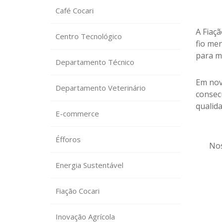
Café Cocari
A Fiaç
Centro Tecnológico
fio me
para m
Departamento Técnico
Em nov
Departamento Veterinário
consec
qualid
E-commerce
Éfforos
Nos
Energia Sustentável
Fiação Cocari
Inovação Agrícola