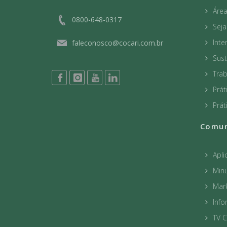
Áre
0800-648-0317
Sej
Int
faleconosco@cocari.com.br
Sust
Tra
Prát
Prát
Comun
Apli
Minu
Mar
Info
TV C