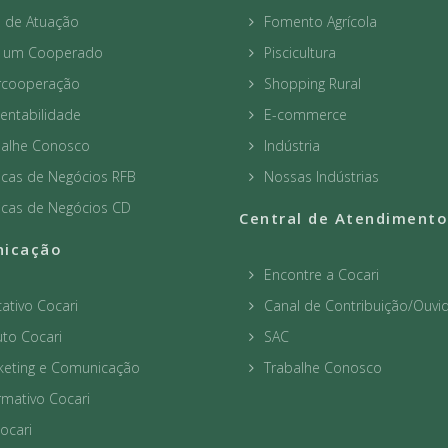
a de Atuação
Fomento Agrícola
a um Cooperado
Piscicultura
ercooperação
Shopping Rural
entabilidade
E-commerce
balhe Conosco
Indústria
icas de Negócios RFB
Nossas Indústrias
icas de Negócios CD
Central de Atendimento
icação
Encontre a Cocari
cativo Cocari
Canal de Contribuição/Ouvid
to Cocari
SAC
keting e Comunicação
Trabalhe Conosco
rmativo Cocari
ocari