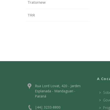
Tratornew
TRR
A Coc
Rua Lord Lovat, 420 - Jardim
Esplanada - Mandaguari -
Sob
Paraná
Gov
|44| 3233-8800
Prog