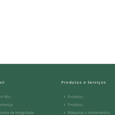
ari
Produtos e Serviços
re Nós
Produtos
ernança
Produtos
rama de Integridade
Máquinas e Implementos