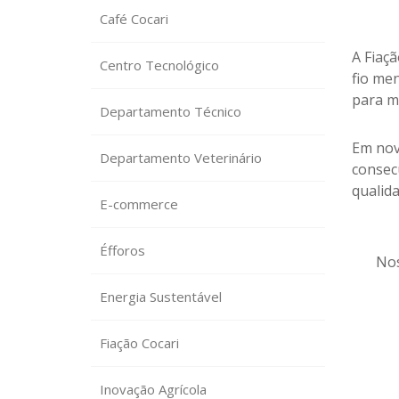
Café Cocari
A Fiaç
Centro Tecnológico
fio me
para m
Departamento Técnico
Em nov
Departamento Veterinário
consec
qualid
E-commerce
Éfforos
Nos
Energia Sustentável
Fiação Cocari
Inovação Agrícola