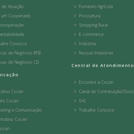
a de Atuação
Fomento Agrícola
a um Cooperado
Piscicultura
ercooperação
Shopping Rural
entabilidade
E-commerce
balhe Conosco
Indústria
icas de Negócios RFB
Nossas Indústrias
icas de Negócios CD
Central de Atendimento
icação
Encontre a Cocari
cativo Cocari
Canal de Contribuição/Ouvid
to Cocari
SAC
keting e Comunicação
Trabalhe Conosco
rmativo Cocari
ocari