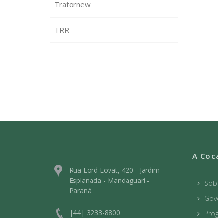
Tratornew
TRR
A Coc
Rua Lord Lovat, 420 - Jardim
Esplanada - Mandaguari -
Sob
Paraná
Gov
|44| 3233-8800
Prog