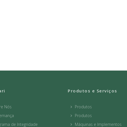
ari
Produtos e Serviços
re Nós
Produtos
ernança
Produtos
rama de Integridade
Máquinas e Implementos