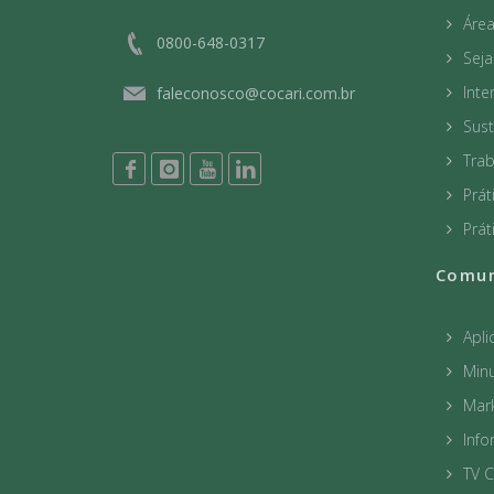
Áre
0800-648-0317
Sej
Int
faleconosco@cocari.com.br
Sust
Tra
Prát
Prát
Comun
Apli
Minu
Mar
Info
TV C