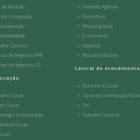
a de Atuação
Fomento Agrícola
a um Cooperado
Piscicultura
ercooperação
Shopping Rural
entabilidade
E-commerce
balhe Conosco
Indústria
icas de Negócios RFB
Nossas Indústrias
icas de Negócios CD
Central de Atendimento
icação
Encontre a Cocari
cativo Cocari
Canal de Contribuição/Ouvid
to Cocari
SAC
keting e Comunicação
Trabalhe Conosco
rmativo Cocari
ocari