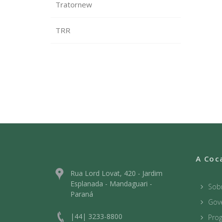
Tratornew
TRR
A Coc
Rua Lord Lovat, 420 - Jardim
Esplanada - Mandaguari -
Sob
Paraná
Gov
|44| 3233-8800
Prog