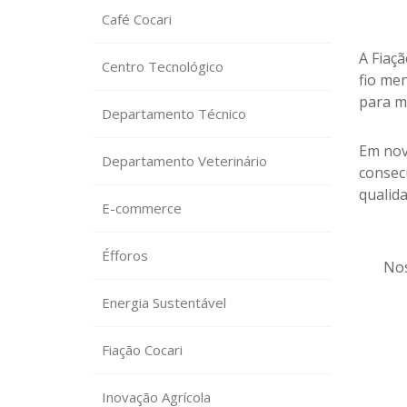
Café Cocari
A Fiaç
Centro Tecnológico
fio me
para m
Departamento Técnico
Em nov
Departamento Veterinário
consec
qualid
E-commerce
Éfforos
Nos
Energia Sustentável
Fiação Cocari
Inovação Agrícola