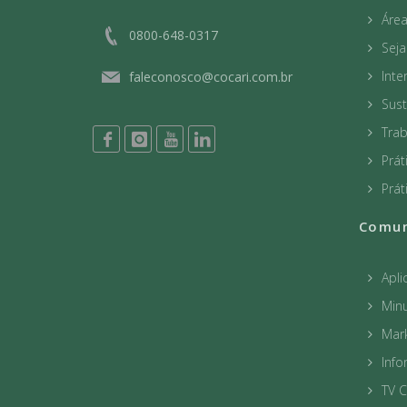
Áre
0800-648-0317
Sej
Int
faleconosco@cocari.com.br
Sust
Tra
Prát
Prát
Comun
Apli
Minu
Mar
Info
TV C