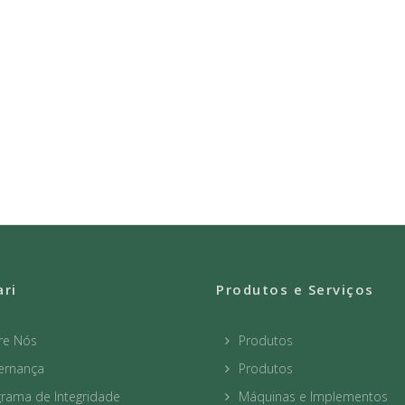
ari
Produtos e Serviços
re Nós
Produtos
ernança
Produtos
rama de Integridade
Máquinas e Implementos