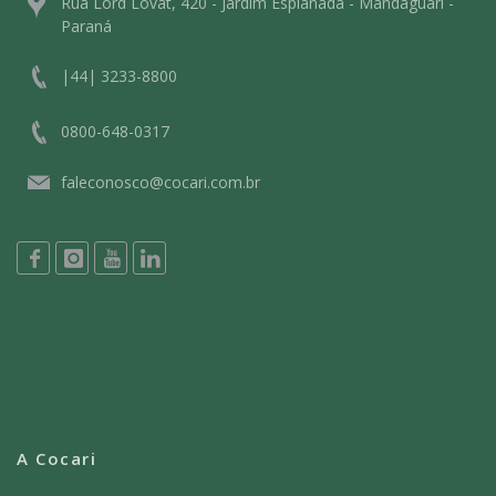
Rua Lord Lovat, 420 - Jardim Esplanada - Mandaguari -
Paraná
|44| 3233-8800
0800-648-0317
faleconosco@cocari.com.br
A Cocari