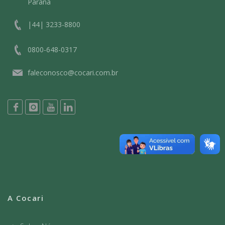
Paraná
|44| 3233-8800
0800-648-0317
faleconosco@cocari.com.br
A Cocari