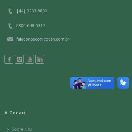
|44| 3233-8800
0800-648-0317
faleconosco@cocari.com.br
A Cocari
Sobre Nós