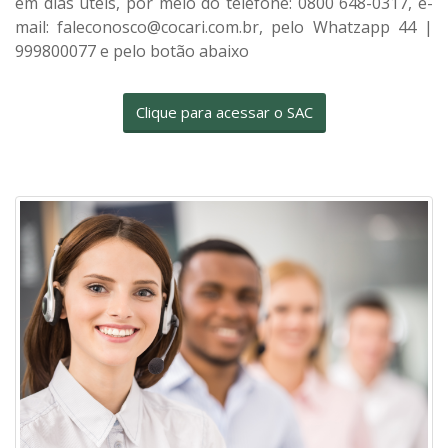
em dias úteis, por meio do telefone: 0800 648-0317, e-
mail:
faleconosco@cocari.com.br
, pelo Whatzapp 44 |
999800077 e pelo botão abaixo
Clique para acessar o SAC