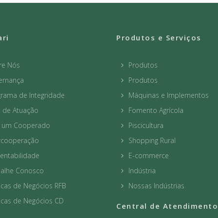
ari
Produtos e Serviços
re Nós
Produtos
ernança
Produtos
rama de Integridade
Máquinas e Implementos
a de Atuação
Fomento Agrícola
a um Cooperado
Piscicultura
ercooperação
Shopping Rural
entabilidade
E-commerce
balhe Conosco
Indústria
icas de Negócios RFB
Nossas Indústrias
icas de Negócios CD
Central de Atendimento