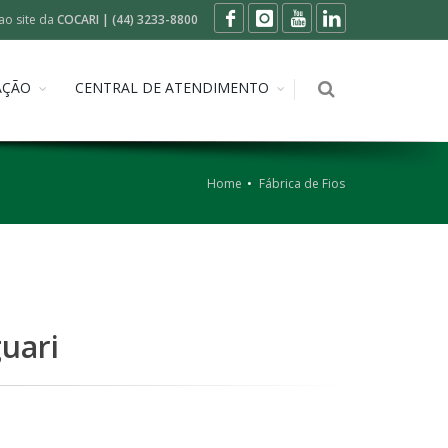
ao site da
COCARI | (44) 3233-8800
AÇÃO
CENTRAL DE ATENDIMENTO
Home
Fábrica de Fios
uari