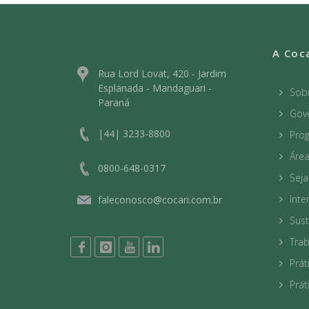
A Coc
Rua Lord Lovat, 420 - Jardim
Esplanada - Mandaguari -
Sob
Paraná
Gov
|44| 3233-8800
Prog
Áre
0800-648-0317
Sej
Int
faleconosco@cocari.com.br
Sust
Tra
Prát
Prát