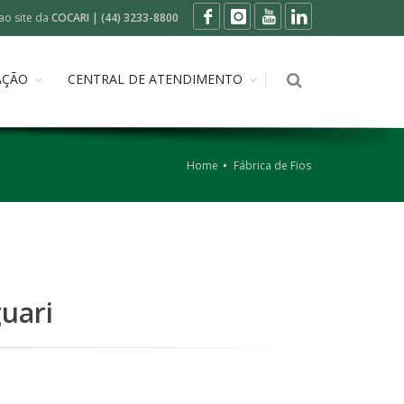
ao site da
COCARI | (44) 3233-8800
AÇÃO
CENTRAL DE ATENDIMENTO
Home
Fábrica de Fios
uari