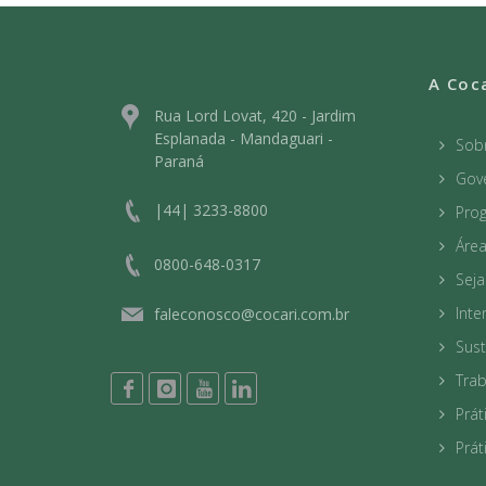
A Coc
Rua Lord Lovat, 420 - Jardim
Esplanada - Mandaguari -
Sob
Paraná
Gov
|44| 3233-8800
Prog
Áre
0800-648-0317
Sej
Int
faleconosco@cocari.com.br
Sust
Tra
Prát
Prát