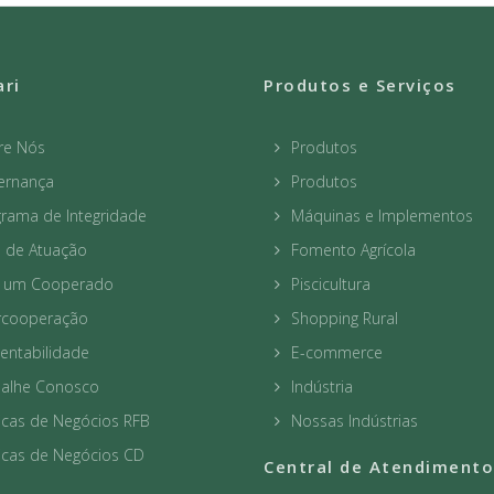
ari
Produtos e Serviços
re Nós
Produtos
ernança
Produtos
rama de Integridade
Máquinas e Implementos
a de Atuação
Fomento Agrícola
a um Cooperado
Piscicultura
ercooperação
Shopping Rural
entabilidade
E-commerce
balhe Conosco
Indústria
icas de Negócios RFB
Nossas Indústrias
icas de Negócios CD
Central de Atendimento