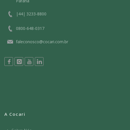
Paraná
|44| 3233-8800
0800-648-0317
faleconosco@cocari.com.br
A Cocari