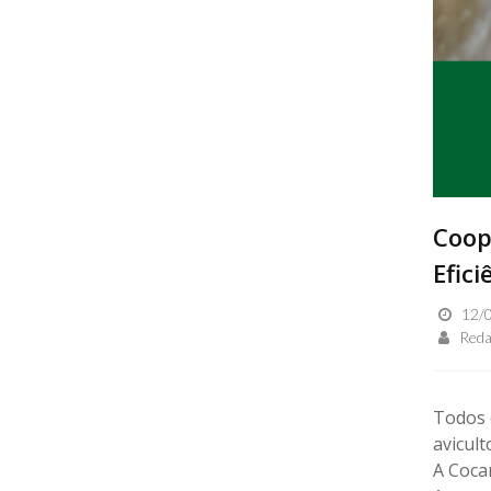
Coop
Efici
12/0
Reda
Todos 
avicult
A Cocar