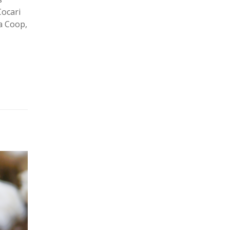
Cocari
a Coop,