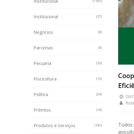
Institucional
(1185)
Institucional
(27)
Negócios
(8)
Parcerias
(4)
Pecuária
(55)
Coop
Piscicultura
(13)
Efici
Política
(24)
08/0
Reda
Prêmios
(14)
Todos 
Produtos e Serviços
(141)
avicult