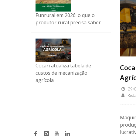
Funrural em 2026: o que o
produtor rural precisa saber
Cocari atualiza tabela de
Coca
custos de mecanização
Agrí
agrícola
29/0
Reda
Máquin
produç
lucrat