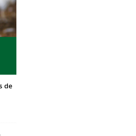
s de
s