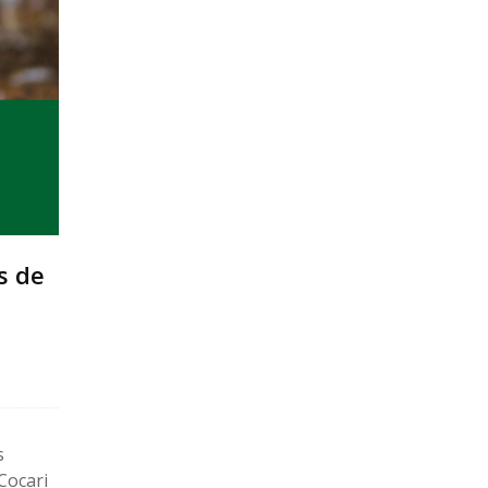
s de
s
Cocari