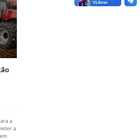
ção
ara a
meter a
 em