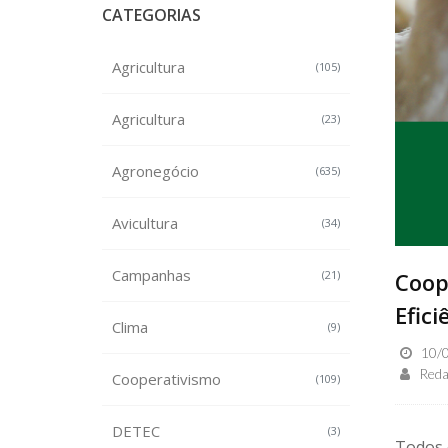
CATEGORIAS
Agricultura
(105)
Agricultura
(23)
Agronegócio
(635)
Avicultura
(34)
Campanhas
(21)
Coop
Efici
Clima
(9)
10/0
Reda
Cooperativismo
(109)
DETEC
(3)
Todos 