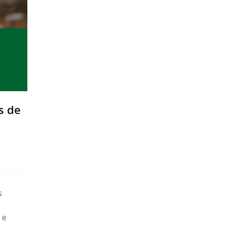
s de
s
 e