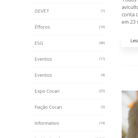
avicult
DEVET
(1)
conta c
em 23 m
Éfforos
(16)
Lei
ESG
(68)
Eventos
(17)
Eventos
(4)
Expo Cocari
(23)
Fiação Cocari
(5)
Informativo
(14)