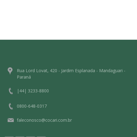
Rua Lord Lovat, 420 - Jardim Esplanada - Mandaguari -
Paraná
|44| 3233-8800
0800-648-0317
faleconosco@cocari.com.br