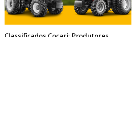
Classificados Cocari: Produtores
podem adquirir máquinas e
implementos agrícolas seminovos com
condições especiais das
concessionárias Tratornew e
Tratorcase
11/07/2023 - 11:49
0 Comentários
Informativo
Redação Cocari
Excelentes oportunidades de negócio são oferecidas
aos produtores e toda a comunidade na seção de