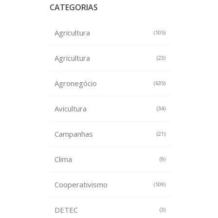
CATEGORIAS
Agricultura
(105)
Agricultura
(23)
Agronegócio
(635)
Avicultura
(34)
Campanhas
(21)
Clima
(9)
Cooperativismo
(109)
DETEC
(3)