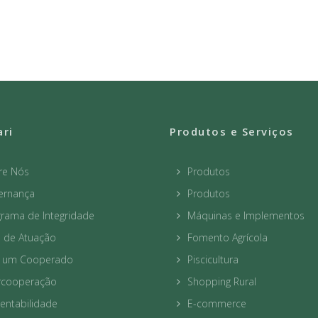
ari
Produtos e Serviços
re Nós
Produtos
ernança
Produtos
rama de Integridade
Máquinas e Implementos
a de Atuação
Fomento Agrícola
a um Cooperado
Piscicultura
ercooperação
Shopping Rural
entabilidade
E-commerce