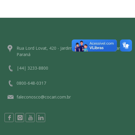
Rua Lord Lovat, 420 - Jardim Esplanada - Mandaguari -
Paraná
|44| 3233-8800
0800-648-0317
faleconosco@cocari.com.br