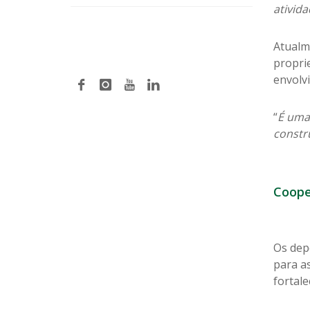
ativida
Atualme
proprie
envolv
“
É uma
constr
Coope
Os dep
para a
fortal