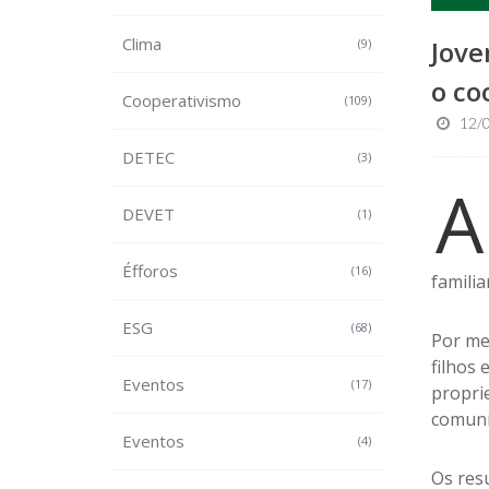
Clima
Jove
(9)
o co
Cooperativismo
(109)
12/0
DETEC
(3)
A
DEVET
(1)
Éfforos
(16)
familiar
ESG
(68)
Por me
filhos
Eventos
(17)
propri
comuni
Eventos
(4)
Os res