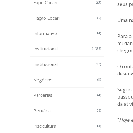
Expo Cocari
(23)
seus pa
Fiação Cocari
(5)
Uma no
Informativo
(14)
Para a
mudança
Institucional
(1185)
chegou 
Institucional
(27)
O cont
desenv
Negócios
(8)
Segund
Parcerias
(4)
passou
da ativ
Pecuária
(55)
“
Hoje e
Piscicultura
(13)