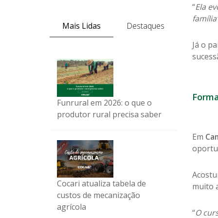
“
Ela e
família
Mais Lidas
Destaques
Já o pai
sucess
Forma
Funrural em 2026: o que o
produtor rural precisa saber
Em
Cam
oportu
Acostu
Cocari atualiza tabela de
muito a
custos de mecanização
agrícola
“
O cur