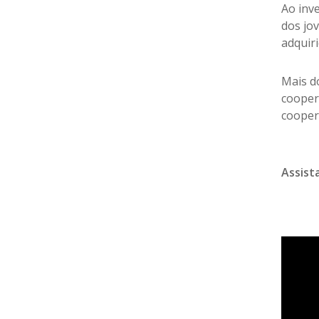
Ao inv
dos jo
adquir
Mais do
cooper
cooper
Assist