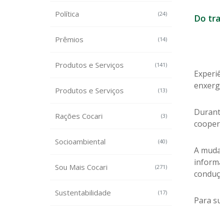
Política
(24)
Do tr
Prêmios
(14)
Produtos e Serviços
(141)
Experiê
enxerga
Produtos e Serviços
(13)
Durant
Rações Cocari
(3)
cooper
Socioambiental
(40)
A muda
inform
Sou Mais Cocari
(271)
conduç
Sustentabilidade
(17)
Para s